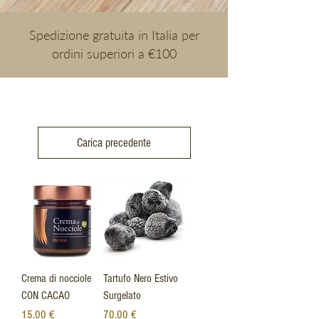
Spedizione gratuita in Italia per
ordini superiori a €100
Carica precedente
Crema di nocciole
Tartufo Nero Estivo
CON CACAO
Surgelato
Prezzo
Prezzo
15,00 €
70,00 €