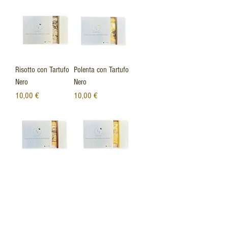
Risotto con Tartufo
Polenta con Tartufo
Nero
Nero
Prezzo
Prezzo
10,00 €
10,00 €
Polenta con funghi
Polenta con Tartufo
porcini
Bianco
Esaurito
Prezzo
8,00 €