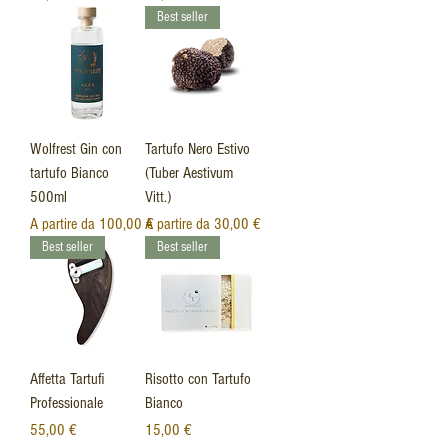
Best seller
Wolfrest Gin con
Tartufo Nero Estivo
tartufo Bianco
(Tuber Aestivum
500ml
Vitt.)
Prezzo scontato
Prezzo scontato
A partire da
100,00 €
A partire da
30,00 €
Best seller
Best seller
Affetta Tartufi
Risotto con Tartufo
Professionale
Bianco
Prezzo
Prezzo
55,00 €
15,00 €