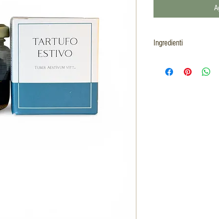
A
Ingredienti
Tartufo d'Estate (Tuber aest
Peso netto 62g - Peso sgoc