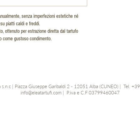
anualmente, senza imperfezioni estetiche né
su piatti caldi e freddi.
o, ottenuto per estrazione diretta dal tartufo
zato come gustoso condimento.
lba s.n.c | Piazza Giuseppe Garibaldi 2 - 12051 Alba (CUNEO) | Tel. 
info@eleatartufi.com
| P.iva e C.F 03799460047