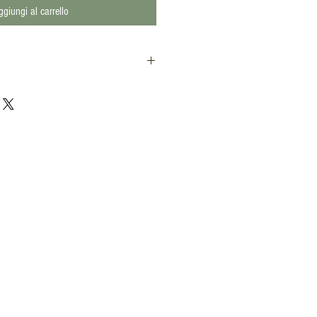
ggiungi al carrello
ivum Vitt.), acqua, sale, aroma naturale.
ciolato 50g